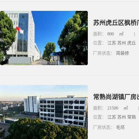
苏州虎丘区枫桥厂
面积：
800
㎡
|
位置：
江苏 苏州 虎丘
厂房状态：
简装修
常熟尚湖镇厂房出
面积：
21500
㎡
位置：
江苏 苏州 常熟
厂房状态：
毛坯