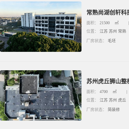
常熟尚湖创轩科技
面积：
21500
㎡
位置：
江苏 苏州 常熟
厂房状态：
毛坯
苏州虎丘狮山整栋
面积：
4700
㎡
|
位置：
江苏 苏州 虎丘
厂房状态：
简装修