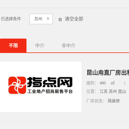
×
清空全部
已选择条件
苏州
不限
中介
非中介
昆山甪直厂房出租
面积：
400
㎡
|
位置：
江苏 苏州 昆山
厂房状态：
简装修