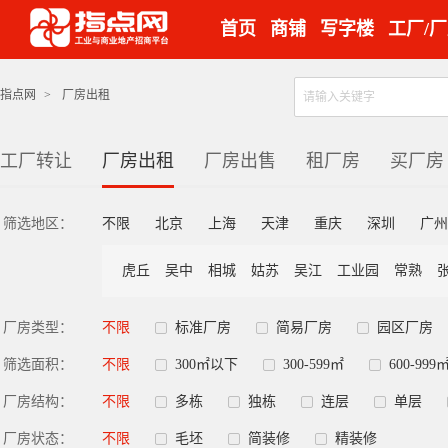
首页
商铺
写字楼
工厂/
指点网
>
厂房出租
工厂转让
厂房出租
厂房出售
租厂房
买厂房
筛选地区：
不限
北京
上海
天津
重庆
深圳
广州
虎丘
吴中
相城
姑苏
吴江
工业园
常熟
厂房类型：
不限
标准厂房
简易厂房
园区厂房
筛选面积：
不限
300㎡以下
300-599㎡
600-999
厂房结构：
不限
多栋
独栋
连层
单层
厂房状态：
不限
毛坯
简装修
精装修