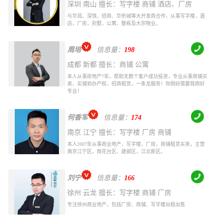
深圳 南山 擅长：写字楼 商铺 酒店、厂房
与华润、深铁、招商、华侨城等大开发商合作，从事写字楼，酒
店，厂房，别墅，公寓，整栋及大宗物业。
周培
信息量：
198
成都 新都 擅长：商铺 公寓
本人从事房地产7年，帮助无数个客户成功投资，专业从事商铺买
卖，买铺到办产权，招商租赁，一条龙服务！你刚好需要我刚好
专业！
何香军
信息量：
174
南京 江宁 擅长：写字楼 厂房 商铺
本人2007年从事商业地产，写字楼，厂房，商铺租赁买卖，主营
南京江宁区，雨花台区，建邺区，江北新区。
刘宁
信息量：
166
徐州 云龙 擅长：写字楼 商铺 厂房
专注徐州商业地产，包括厂房、商铺、写字楼出租出售