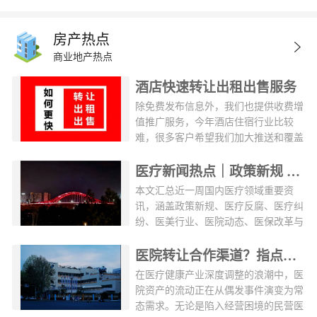
房产热点
商业地产热点
酒店快速转让出租出售服务
除免费发布信息外，我们也提供收费增
值推广服务，今年酒店住宿行业比较
难，很多客户希望我们加大推送和覆盖
酒店人群，所以新增一个收费服务。如
果您有需要可以联系我们，效果很好。
医疗新闻热点｜政策新规 医疗纠纷 医疗美容 行业创新动态（2026年第32周）
一次性约可以覆盖10万酒店行业用户。
本文汇总近一周国内医疗领域重要资
具体服务如下服务联系：&nbsp; 手
讯，涵盖政策新规、医疗反腐、医疗纠
机：13418745414推广后用户反馈推广
纷、医美行业、医院动态、医保改革与
后，就一定能达成交易吗不一定，约
药品器械等领域。&nbsp;一、医疗政策
30%的项目短时间内无法达成交易能不
新规2026年版国家基本药物目录正式发
医院转让合作渠道？指点网医疗资产交易专属平台
能快速成功交易主要取决于：1、租
布8月5日晚间，国家卫健委、国家中医
在医疗健康产业深度调整的浪潮中，医
金，价格2、所在城市位置（一线城市
药局和国家疾控局三部门联合发布《国
院资产的流动正在从偶发事件演变为常
和二三线城市差异较大）3、转让费等
家基本药物目录（2026年版）》，自9
态需求。无论是陷入经营困境的民营医
其它因素4、最快成交的项目是北京
月1日起施行。新版目录共收录794种药