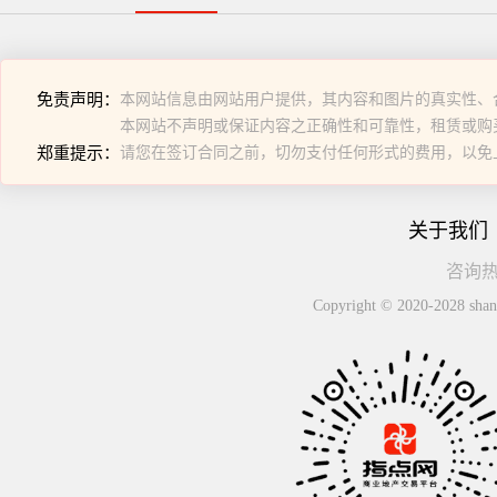
免责声明：
本网站信息由网站用户提供，其内容和图片的真实性、
本网站不声明或保证内容之正确性和可靠性，租赁或购
郑重提示：
请您在签订合同之前，切勿支付任何形式的费用，以免
关于我们
咨询热线
Copyright © 2020-2