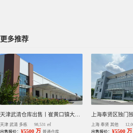
更多推荐
天津武清仓库出售丨崔黄口镇大面积多栋物流园9.85万平
天津 武清 多栋
98,531 ㎡
上海 奉贤 其他
12,
¥5500 万
¥5500 万
出售报价：
普通仓库
出售报价：