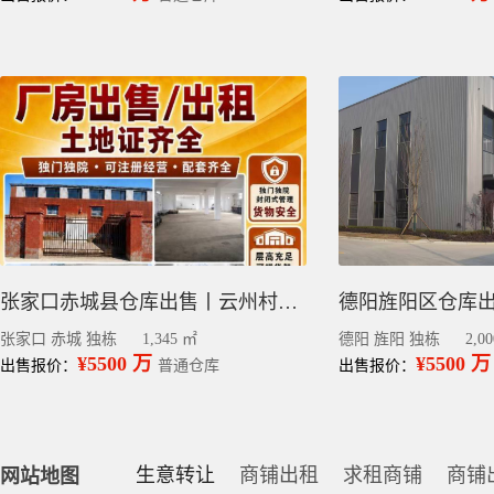
张家口赤城县仓库出售丨云州村独门独院厂房出租 土地证齐全可注册
张家口 赤城 独栋
1,345 ㎡
德阳 旌阳 独栋
2,0
¥5500 万
¥5500 万
出售报价：
普通仓库
出售报价：
生意转让
商铺出租
求租商铺
商铺
网站地图