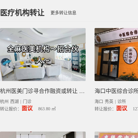
医疗机构转让
更多转让信息
杭州医美门诊寻合作融资或转让 全麻资质｜西湖863.8平方
杭州
西湖
|
门诊
海口
秀英
|
诊所
面议
面议
转让报价：
863.80 ㎡
转让报价：
12