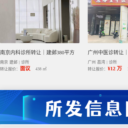
南京内科诊所转让｜建邺380平方
广州中医诊转让｜
南京
建邺
|
诊所
广州
荔湾
|
诊所
面议
¥12 万
转让报价：
438 ㎡
转让报价：