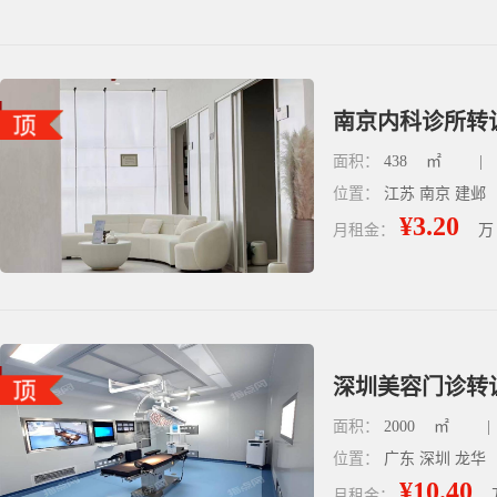
南京内科诊所转让
面积：
438
㎡
|
位置：
江苏 南京 建邺
¥3.20
月租金：
万
深圳美容门诊转让
面积：
2000
㎡
|
位置：
广东 深圳 龙华
¥10.40
月租金：