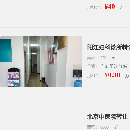
¥40
月租金：
万
阳江妇科诊所转让
面积：
220
㎡
|
位置：
广东 阳江 江城
¥0.30
月租金：
万
北京中医院转让｜
面积：
6000
㎡
|