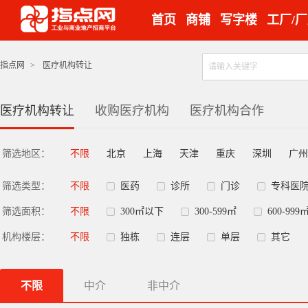
首页
商铺
写字楼
工厂/
指点网
>
医疗机构转让
医疗机构转让
收购医疗机构
医疗机构合作
筛选地区：
不限
北京
上海
天津
重庆
深圳
广州
筛选类型：
不限
医药
诊所
门诊
专科医
筛选面积：
不限
300㎡以下
300-599㎡
600-999
机构楼层：
不限
独栋
连层
单层
其它
不限
中介
非中介