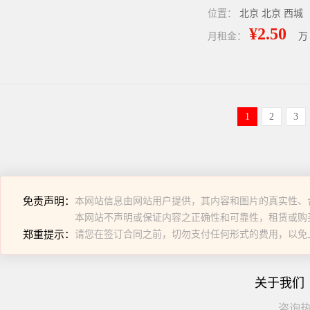
位置：
北京 北京 西城
¥2.50
月租金：
万
1
2
3
免责声明：
本网站信息由网站用户提供，其内容和图片的真实性、
本网站不声明或保证内容之正确性和可靠性，租赁或购
郑重提示：
请您在签订合同之前，切勿支付任何形式的费用，以免
关于我们
咨询热线