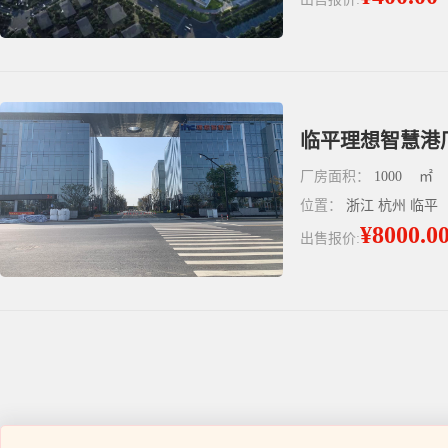
厂房面积：
1000
㎡
位置：
浙江 杭州 临平
¥8000.0
出售报价: