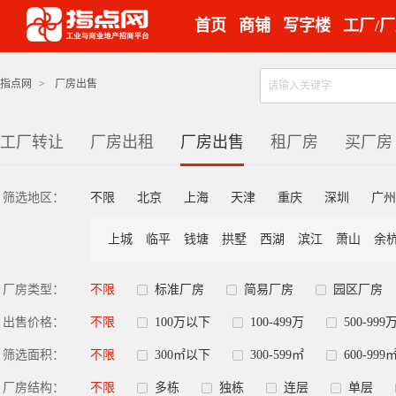
首页
商铺
写字楼
工厂/
指点网
>
厂房出售
工厂转让
厂房出租
厂房出售
租厂房
买厂房
筛选地区：
不限
北京
上海
天津
重庆
深圳
广州
上城
临平
钱塘
拱墅
西湖
滨江
萧山
余
厂房类型：
不限
标准厂房
简易厂房
园区厂房
出售价格：
不限
100万以下
100-499万
500-999
筛选面积：
不限
300㎡以下
300-599㎡
600-999
厂房结构：
不限
多栋
独栋
连层
单层