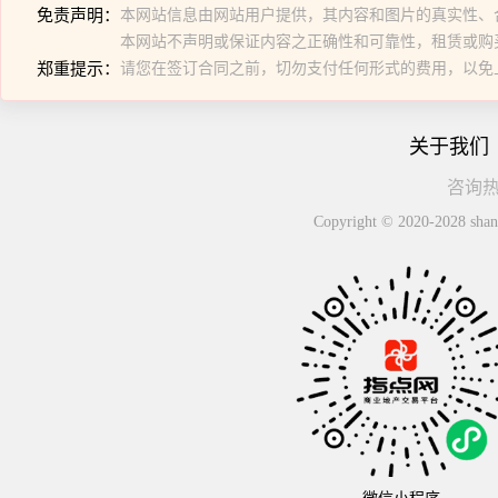
免责声明：
本网站信息由网站用户提供，其内容和图片的真实性、
本网站不声明或保证内容之正确性和可靠性，租赁或购
郑重提示：
请您在签订合同之前，切勿支付任何形式的费用，以免
关于我们
咨询热线
Copyright © 2020-2