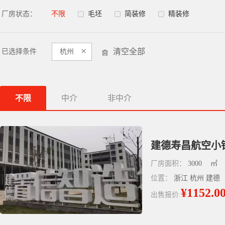
厂房状态：
不限
毛坯
简装修
精装修
×
清空全部
已选择条件
杭州
不限
中介
非中介
建德寿昌航空小镇
厂房面积：
3000
㎡
位置：
浙江 杭州 建德
¥1152.0
出售报价: