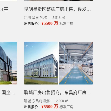
01平
昆明呈贡区整栋厂房出售，俊发创业园新册产业城，带租约5518平
昆明 呈贡 独栋
5,518 ㎡
¥5500 万
出售报价：
标准厂房
天津西青开发区厂房出售丨国企现房/可办公可生产/可飞无人机/VRV空调
聊城厂房出售招商，东昌府厂房出售 层高12.5米，有政策
聊城 东昌府 独栋
2,000 ㎡
¥5500 万
出售报价：
标准厂房