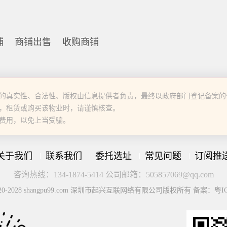
铺
商铺出售
收购商铺
的真实性、合法性、版权由信息提供者负责，最终以政府部门登记备案的
，租赁或购买该物业时，请谨慎核查。
费用，以免上当受骗。
关于我们
联系我们
委托选址
常见问题
订阅推
咨询热线：134-1874-5414 公司邮箱：505857069@qq.com
© 2020-2028 shangpu99.com 深圳市起兴互联网络有限公司版权所有 备案：粤IC