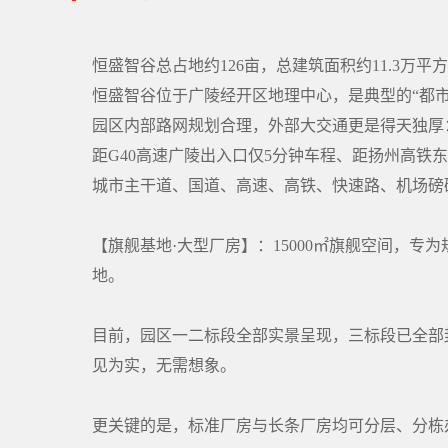
恒盛智谷总占地约126亩，总建筑面积约11.3万
恒盛智谷位于广陵经开区地理中心，是典型的“都市
园区内部路网规划合理，外部大交通更是得天独厚
距G40高速广陵出入口仅5分钟车程、距扬州高铁东
城市主干道、国道、高速、高铁、快速路、机场磅
【旗舰基地·大型厂房】：15000㎡旗舰空间，
地。
目前，园区一二标段全部实景呈现，三标段已全部
见为实，无需想象。
更关键的是，标准厂房与长条厂房均可分层、分栋