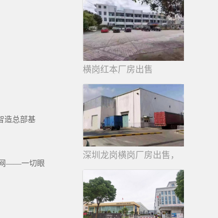
横岗红本厂房出售
工业园独门独院
智造总部基
深圳龙岗横岗厂房出售，
网——一切眼
21000平