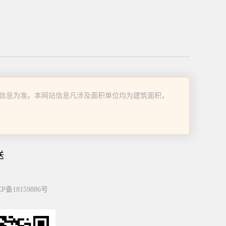
信息为准。本网站信息凡涉及面积单位均为建筑面积，
送
P备18159886号