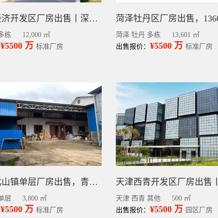
汉川市经济开发区厂房出售丨深奇浩大健康智造园招商，食品厂房预售
菏泽牡丹区厂房出售，136
多栋
12,000 ㎡
菏泽 牡丹 多栋
13,601 ㎡
¥5500 万
¥5500 万
：
标准厂房
出售报价：
标准厂房
长沙县北山镇单层厂房出售，青竹村工业用地3800平
单层
3,800 ㎡
天津 西青 其他
500 ㎡
¥5500 万
¥5500 万
：
标准厂房
出售报价：
园区厂房