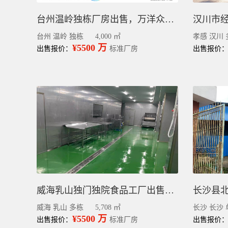
台州温岭独栋厂房出售，万洋众创城工业园区招商，4000平
台州 温岭 独栋
4,000 ㎡
孝感 汉川 
¥5500 万
出售报价：
标准厂房
出售报价
威海乳山独门独院食品工厂出售，农产品、泡菜 水产品加工及仓储
威海 乳山 多栋
5,708 ㎡
长沙 长沙 
¥5500 万
出售报价：
标准厂房
出售报价