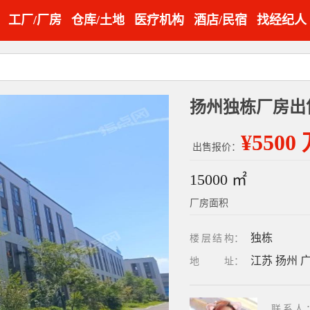
工厂/厂房
仓库/土地
医疗机构
酒店/民宿
找经纪人
¥5500
出售报价：
15000 ㎡
厂房面积
独栋
楼层结构
：
江苏 扬州 
地址
：
联系人