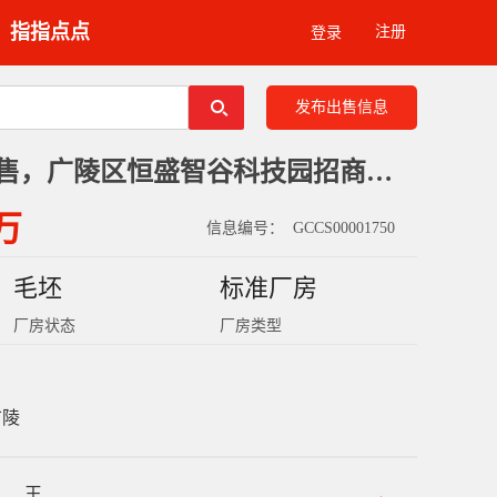
指指点点
注册
登录
发布出售信息
扬州独栋厂房出售，广陵区恒盛智谷科技园招商，15000平
 万
信息编号：
GCCS00001750
毛坯
标准厂房
厂房状态
厂房类型
广陵
王
：