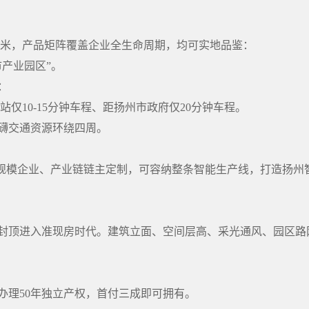
平方米，产品矩阵覆盖企业全生命周期，均可实地品鉴：
产业园区”。
：
站仅10-15分钟车程、距扬州市政府仅20分钟车程。
礴交通资源环绕四周。
专为规模企业、产业链链主定制，可容纳整条智能生产线，打造扬州
封顶进入准现房时代。建筑立面、空间层高、采光通风、园区路
办理50年独立产权，首付三成即可拥有。