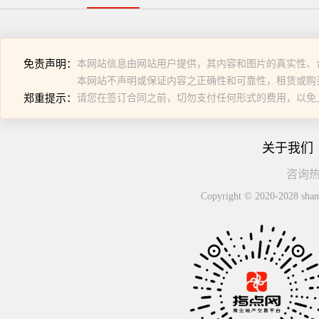
免责声明：
本网站信息由网站用户提供，其内容和图片的真实性、
本网站不声明或保证内容之正确性和可靠性，租赁或购
郑重提示：
请您在签订合同之前，切勿支付任何形式的费用，以免
关于我们
咨询热线
Copyright © 2020-2