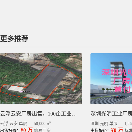
更多推荐
云浮云安厂房出售，100亩工业用地，送5万方建筑
云浮 云安 单层
50,000 ㎡
深圳 光明 单层
1,2
¥0 万
¥0 万
出售报价：
简易厂房
出售报价：
标