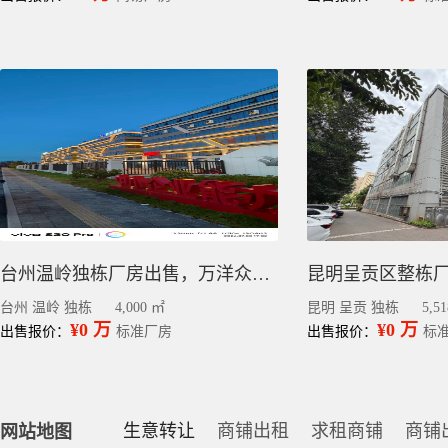
台州温岭独栋厂房出售，万洋众创城工业园区招商，4000平
台州 温岭 独栋
4,000 ㎡
昆明 呈贡 独栋
5,5
¥0 万
¥0 万
出售报价：
标准厂房
出售报价：
标
生意转让
商铺出租
求租商铺
商铺
网站地图