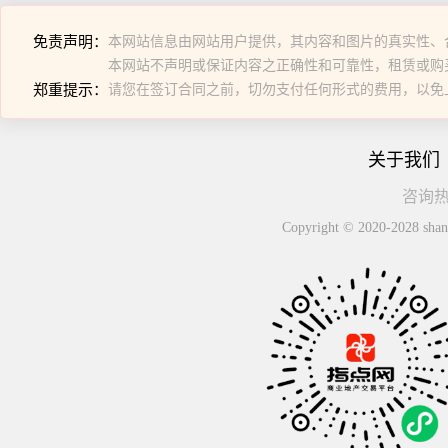
免责声明：
本网站信息由网站用户提供，其内容和图片的真实性、
本网站不声明或保证内容之正确性和可靠性，租赁或购
郑重提示：
请您在签订合同之前，切勿支付任何形式的费用，以免
关于我们
咨询热线
Copyright © 2020-2