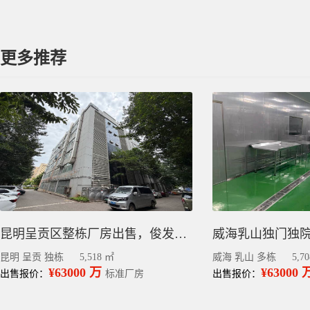
更多推荐
昆明呈贡区整栋厂房出售，俊发创业园新册产业城，带租约5518平
昆明 呈贡 独栋
5,518 ㎡
威海 乳山 多栋
5,7
¥63000 万
¥63000 
出售报价：
标准厂房
出售报价：