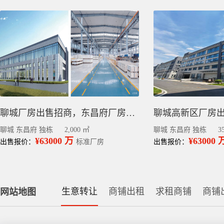
聊城厂房出售招商，东昌府厂房出售 层高12.5米，有政策
聊城高新区厂房出
聊城 东昌府 独栋
2,000 ㎡
聊城 东昌府 独栋
3
¥63000 万
¥63000 
出售报价：
标准厂房
出售报价：
生意转让
商铺出租
求租商铺
商铺
网站地图