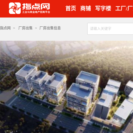
首页
商铺
写字楼
工厂/
指点网
>
厂房出售
>
厂房出售信息