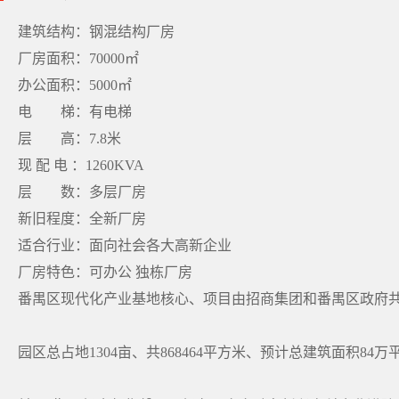
建筑结构：钢混结构厂房
厂房面积：70000㎡
办公面积：5000㎡
电 梯：有电梯
层 高：7.8米
现 配 电 ：1260KVA
层 数：多层厂房
新旧程度：全新厂房
适合行业：面向社会各大高新企业
厂房特色：可办公 独栋厂房
番禺区现代化产业基地核心、项目由招商集团和番禺区政府
园区总占地1304亩、共868464平方米、预计总建筑面积84万