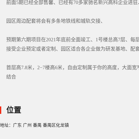
前面5期已经全部售馨、已经有70多家驰名新兴高科企业进驻
园区周边配套将会有多条地铁线和城轨交接、
预期第六期项目在2021年底前全面竣工、1号楼总高7层、每层分A户
接受企业预定或者定制、园区适合各企业做为研发基地、配
首层高7.8米，2−7楼高6米，自由定制属于你的高度，大面
结合
位置
地址：广东 广州 番禺 番禺区化龙镇