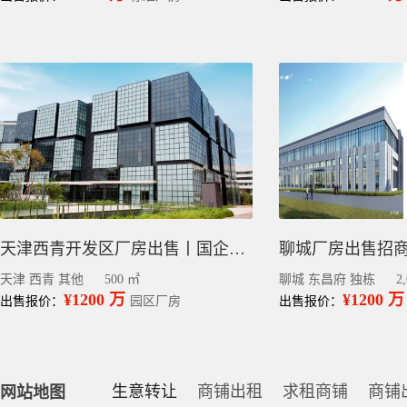
天津西青开发区厂房出售丨国企现房/可办公可生产/可飞无人机/VRV空调
天津 西青 其他
500 ㎡
聊城 东昌府 独栋
2
¥1200 万
¥1200 万
出售报价：
园区厂房
出售报价：
生意转让
商铺出租
求租商铺
商铺
网站地图