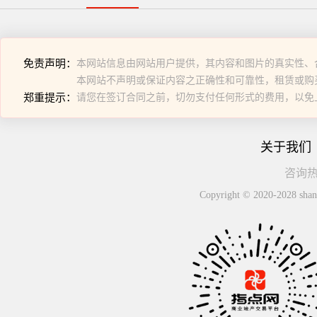
免责声明：
本网站信息由网站用户提供，其内容和图片的真实性、
本网站不声明或保证内容之正确性和可靠性，租赁或购
郑重提示：
请您在签订合同之前，切勿支付任何形式的费用，以免
关于我们
咨询热线
Copyright © 2020-2