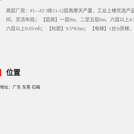
高层厂房：#1—#2 3栋11-12层高摩天产厦，工业上楼优选产
间，灵活布局； 【层高】一层8m、二至五层6m、六层以上4.5m
六层以上0.65/㎡t； 【柱距】9.5*8.6m； 【电梯】1台5t货梯、
位置
地址：广东 东莞 石碣