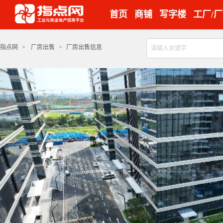
首页
商铺
写字楼
工厂/
指点网
>
厂房出售
>
厂房出售信息