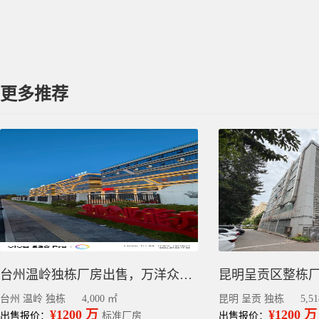
更多推荐
台州温岭独栋厂房出售，万洋众创城工业园区招商，4000平
台州 温岭 独栋
4,000 ㎡
昆明 呈贡 独栋
5,5
¥1200 万
¥1200 万
出售报价：
标准厂房
出售报价：