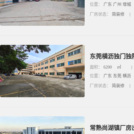
位置：
广东 广州 增城
厂房状态：
简装修
|
东莞横沥独门独院
面积：
6200
㎡
|
位置：
广东 东莞 横沥
厂房状态：
简装修
|
常熟尚湖镇厂房出