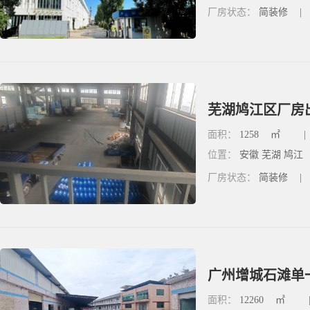
厂房状态：
简装修
|
面积：
1258
㎡
|
位置：
安徽 芜湖 鸠江
厂房状态：
简装修
|
广州增城石滩单一
面积：
12260
㎡