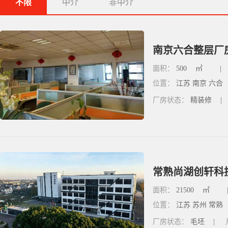
不限
中介
非中介
面积：
500
㎡
|
位置：
江苏 南京 六合
厂房状态：
精装修
|
常熟尚湖创轩科技
面积：
21500
㎡
位置：
江苏 苏州 常熟
厂房状态：
毛坯
|