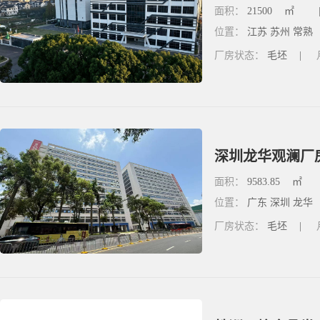
面积：
21500
㎡
位置：
江苏 苏州 常熟
厂房状态：
毛坯
|
深圳龙华观澜厂房
面积：
9583.85
㎡
位置：
广东 深圳 龙华
厂房状态：
毛坯
|