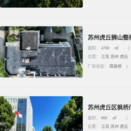
苏州虎丘狮山整栋
面积：
4700
㎡
|
位置：
江苏 苏州 虎丘
厂房状态：
简装修
|
苏州虎丘区枫桥厂
面积：
800
㎡
|
位置：
江苏 苏州 虎丘