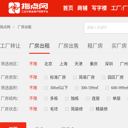
首页
商铺
写字楼
工厂/
指点网
>
厂房出租
工厂转让
厂房出租
厂房出售
租厂房
买厂房
筛选地区：
不限
北京
上海
天津
重庆
深圳
广州
厂房类型：
不限
标准厂房
简易厂房
园区厂房
筛选面积：
不限
300㎡以下
300-599㎡
600-999
厂房结构：
不限
多栋
独栋
连层
单层
厂房状态：
不限
毛坯
简装修
精装修