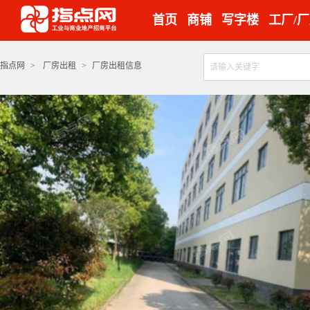
首页
商铺
写字楼
工厂/
指点网
>
厂房出租
>
厂房出租信息