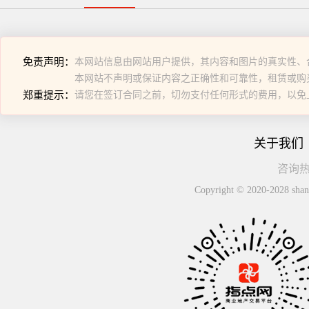
免责声明：
本网站信息由网站用户提供，其内容和图片的真实性、
本网站不声明或保证内容之正确性和可靠性，租赁或购
郑重提示：
请您在签订合同之前，切勿支付任何形式的费用，以免
关于我们
咨询热线
Copyright © 2020-2