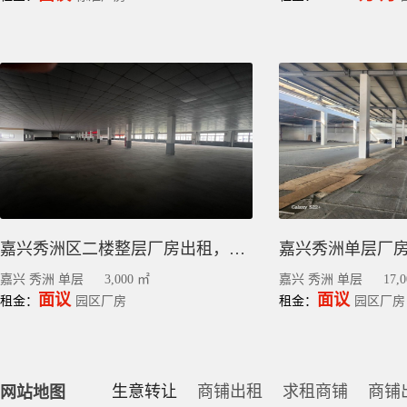
嘉兴秀洲区二楼整层厂房出租，3000平，层高6.6米，承重1吨
嘉兴 秀洲 单层
3,000 ㎡
嘉兴 秀洲 单层
17,
面议
面议
租金：
园区厂房
租金：
园区厂房
生意转让
商铺出租
求租商铺
商铺
网站地图