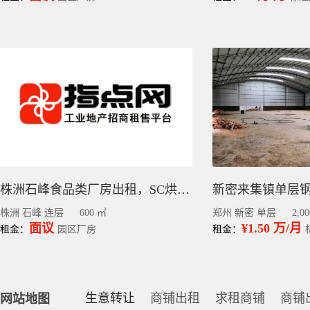
株洲石峰食品类厂房出租，SC烘焙车间，600平
株洲 石峰 连层
600 ㎡
郑州 新密 单层
2,0
面议
¥1.50 万/月
租金：
园区厂房
租金：
生意转让
商铺出租
求租商铺
商铺
网站地图