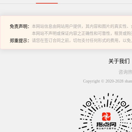
免责声明：
本网站信息由网站用户提供，其内容和图片的真实性、
本网站不声明或保证内容之正确性和可靠性，租赁或购
郑重提示：
请您在签订合同之前，切勿支付任何形式的费用，以免
关于我们
咨询热线
Copyright © 2020-2