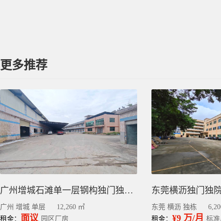
更多推荐
广州增城石滩单一层钢构独门独院厂房出租，12260平
广州 增城 单层
12,260 ㎡
东莞 横沥 独栋
6,2
面议
¥9 万/月
租金：
园区厂房
租金：
标准