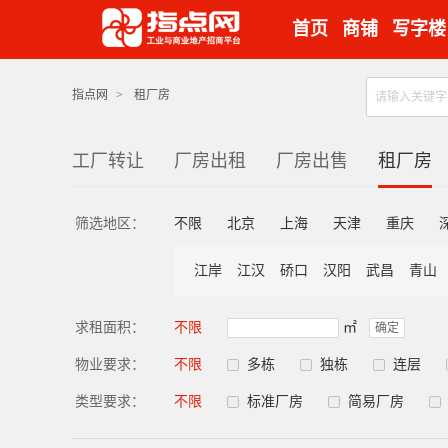
首页
商铺
写字楼
指点网
>
租厂房
工厂转让
厂房出租
厂房出售
租厂房
筛选地区：
不限
北京
上海
天津
重庆
江岸
江汉
硚口
汉阳
武昌
青山
求租面积：
不限
㎡
确定
物业要求：
不限
多栋
独栋
连层
类型要求：
不限
标准厂房
简易厂房