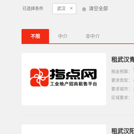
×
清空全部
已选择条件
武汉
不限
中介
非中介
租武汉青
租金预算：
要求类型：
要求城市：
区域要求：
租武汉阳