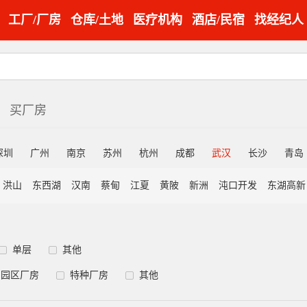
工厂/厂房
仓库/土地
医疗机构
酒店/民宿
找经纪人
买厂房
深圳
广州
南京
苏州
杭州
成都
武汉
长沙
青岛
洪山
东西湖
汉南
蔡甸
江夏
黄陂
新洲
沌口开发
东湖高新
单层
其他
园区厂房
特种厂房
其他