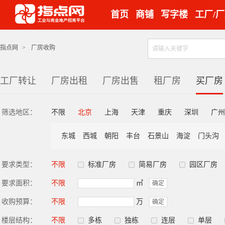
首页
商铺
写字楼
工厂/
指点网
>
厂房收购
工厂转让
厂房出租
厂房出售
租厂房
买厂房
筛选地区：
不限
北京
上海
天津
重庆
深圳
广州
东城
西城
朝阳
丰台
石景山
海淀
门头沟
要求类型：
不限
标准厂房
简易厂房
园区厂房
要求面积：
不限
㎡
确定
收购预算：
不限
万
确定
楼层结构：
不限
多栋
独栋
连层
单层