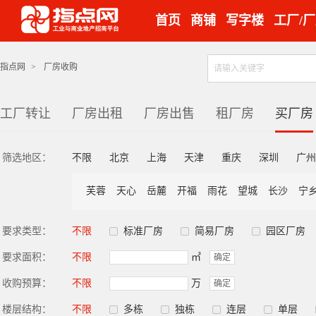
首页
商铺
写字楼
工厂/
指点网
>
厂房收购
工厂转让
厂房出租
厂房出售
租厂房
买厂房
筛选地区：
不限
北京
上海
天津
重庆
深圳
广州
芙蓉
天心
岳麓
开福
雨花
望城
长沙
宁
要求类型：
不限
标准厂房
简易厂房
园区厂房
要求面积：
不限
㎡
确定
收购预算：
不限
万
确定
楼层结构：
不限
多栋
独栋
连层
单层