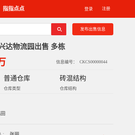
指指点点
注册
登录
发布出售信息
兴达物流园出售 多栋
 万
信息编号：
CKCS00000044
普通仓库
砖混结构
仓库类型
仓库结构
福田
张丽
人
：