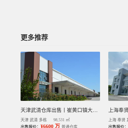
更多推荐
天津武清仓库出售丨崔黄口镇大面积多栋物流园9.85万平
天津 武清 多栋
98,531 ㎡
上海 奉贤 
¥6600 万
出售报价：
普通仓库
出售报价