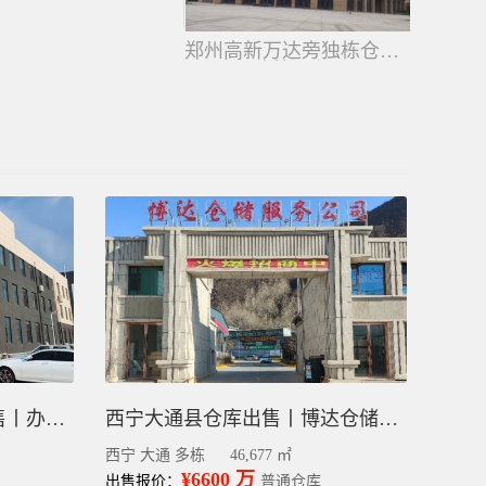
郑州高新万达旁独栋仓库出售，
15000平建筑面积，
送8亩大院子！
滨州滨城区仓库物流园出售丨办公楼+展厅+仓库+停车场
西宁大通县仓库出售丨博达仓储公司整体转让
西宁 大通 多栋
46,677 ㎡
¥6600 万
出售报价：
普通仓库