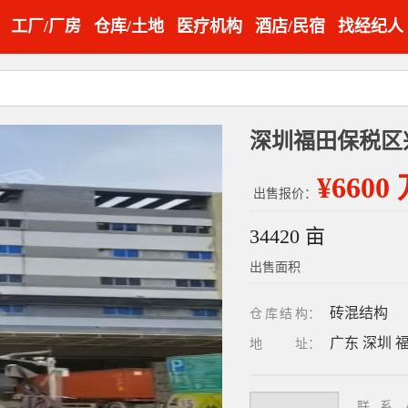
工厂/厂房
仓库/土地
医疗机构
酒店/民宿
找经纪人
深圳福田保税区
¥6600
出售报价：
34420 亩
出售面积
砖混结构
仓库结构
：
广东 深圳 
地址
：
联系