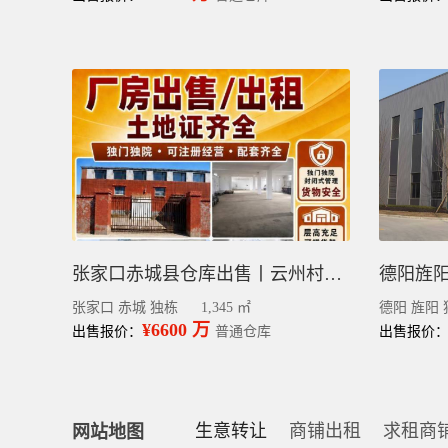
张家口赤城县仓库出售丨云州村独门独院厂房出租 土地证齐全可注册
张家口 赤城 独栋
1,345 ㎡
德阳 旌阳 
¥6600 万
出售报价：
普通仓库
出售报价
生意转让
商铺出租
求租商
网站地图