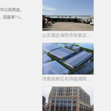
。可以改用途，
回报率7.5，
山东烟台海阳市徐家店镇气调库整
价格面议
济南高新区机场临港附近整体园区
（办公、食宿、
库房等齐全）