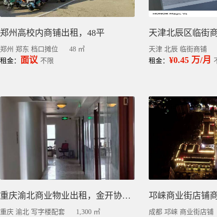
郑州高校内商铺出租，48平
郑州 郑东 档口摊位
48 ㎡
天津 北辰 临街商铺
面议
¥0.45 万/月
租金：
不限
租金：
重庆渝北商业物业出租，金开协信1幢18、19楼整体招租
重庆 渝北 写字楼配套
1,300 ㎡
成都 邛崃 商业街店铺