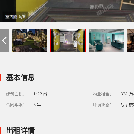
基本信息
建筑面积：
1422 ㎡
物业租金：
¥32 万
合同年限：
5 年
环境业态：
写字楼
出租详情