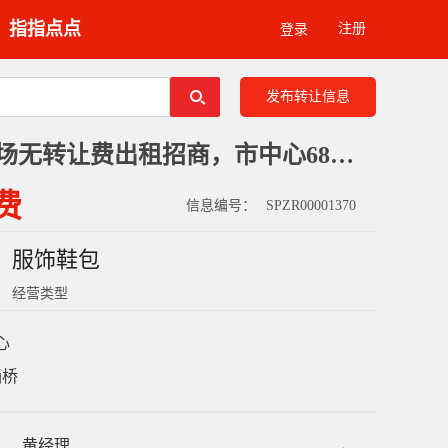
指指点点
注册
登录
发布转让信息
安徽宿州服装卖场无转让费出租招商，市中心6800平
费
信息编号：
SPZR00001370
服饰鞋包
经营类型
心
埇桥
黄经理
：