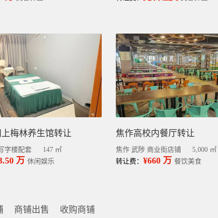
田上梅林养生馆转让
焦作高校内餐厅转让
 写字楼配套
147 ㎡
焦作 武陟 商业街店铺
5,000 ㎡
3.50 万
¥660 万
休闲娱乐
转让费：
餐饮美食
铺
商铺出售
收购商铺