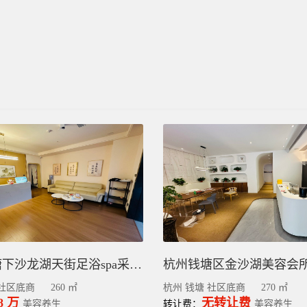
杭州钱塘下沙龙湖天街足浴spa采耳店转让
 社区底商
260 ㎡
杭州 钱塘 社区底商
270 ㎡
8 万
无转让费
美容养生
转让费：
美容养生