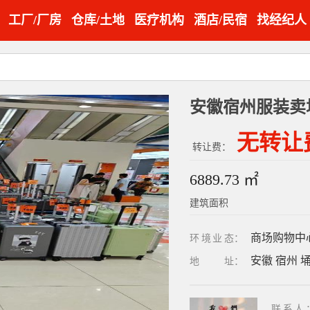
工厂/厂房
仓库/土地
医疗机构
酒店/民宿
找经纪人
无转让
转让费：
6889.73 ㎡
建筑面积
商场购物中
环境业态
：
安徽 宿州 
地址
：
联系人