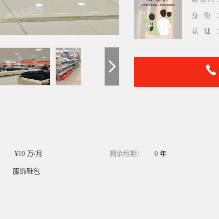
身份
认证
：
¥10 万/月
剩余租期：
0 年
：
服饰鞋包