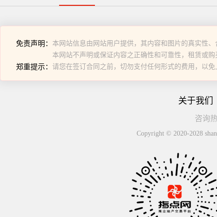
免责声明：
本网站信息由网站用户提供，其内容和图片的真实性、
本网站不声明或保证内容之正确性和可靠性，租赁或购
郑重提示：
请您在签订合同之前，切勿支付任何形式的费用，以免
关于我们
咨询热线
Copyright © 2020-2