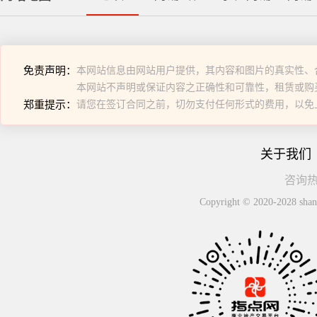
免责声明：
本网站信息由网站用户提供，其内容和图片的真实性、
本网站不声明或保证内容之正确性和可靠性，租赁或购
郑重提示：
请您在签订合同之前，切勿支付任何形式的费用，以免
关于我们
咨询热线
Copyright © 2020-2