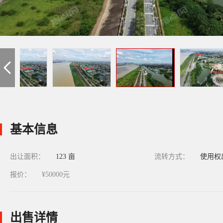
基本信息
出让面积：
123 亩
流转方式：
使用权
报价：
¥50000元
出售详情