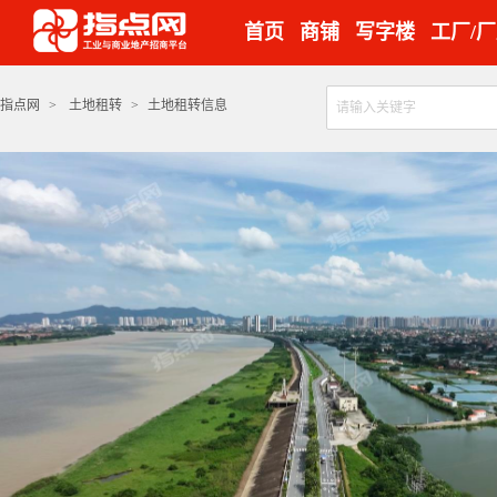
首页
商铺
写字楼
工厂/
指点网
>
土地租转
>
土地租转信息