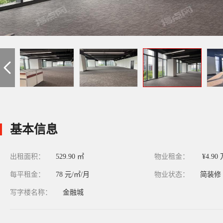
基本信息
出租面积：
529.90 ㎡
物业租金：
¥4.90
每平租金：
78 元/㎡/月
物业状态：
简装修
写字楼名称：
金融城