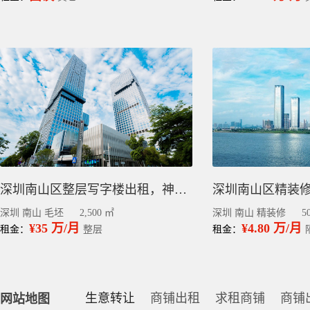
深圳南山区整层写字楼出租，神州数码大厦，2500平，精装毛坯都有
深圳 南山 毛坯
2,500 ㎡
深圳 南山 精装修
5
¥35 万/月
¥4.80 万/月
租金：
整层
租金：
生意转让
商铺出租
求租商铺
商铺
网站地图