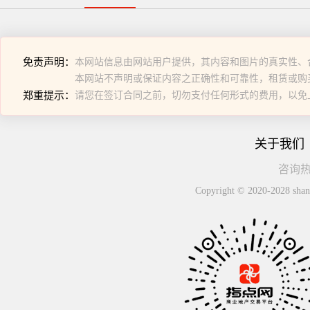
免责声明：
本网站信息由网站用户提供，其内容和图片的真实性、
本网站不声明或保证内容之正确性和可靠性，租赁或购
郑重提示：
请您在签订合同之前，切勿支付任何形式的费用，以免
关于我们
咨询热线
Copyright © 2020-2