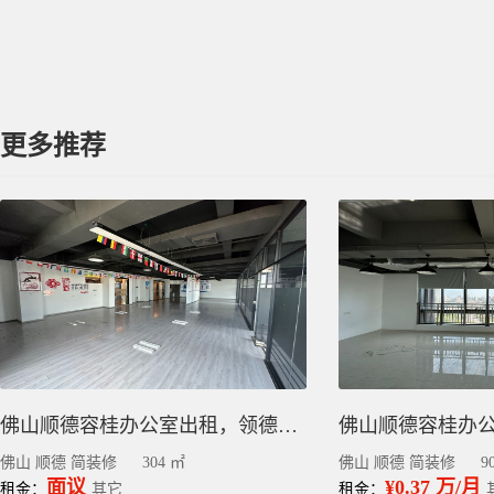
更多推荐
佛山顺德容桂办公室出租，领德国际300平
佛山 顺德 简装修
304 ㎡
佛山 顺德 简装修
9
面议
¥0.37 万/月
租金：
其它
租金：