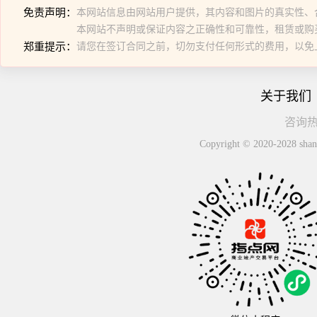
免责声明：
本网站信息由网站用户提供，其内容和图片的真实性、
本网站不声明或保证内容之正确性和可靠性，租赁或购
郑重提示：
请您在签订合同之前，切勿支付任何形式的费用，以免
关于我们
咨询热线
Copyright © 2020-2