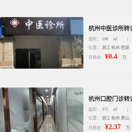
杭州中医诊所转让
面积：
108
㎡
|
位置：
浙江 杭州 西湖
¥0.4
月租金：
万
杭州口腔门诊转让
面积：
375
㎡
|
位置：
浙江 杭州 萧山
¥2.37
月租金：
万