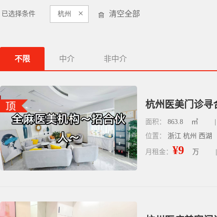
×
清空全部
已选择条件
杭州
不限
中介
非中介
面积：
863.8
㎡
|
位置：
浙江 杭州 西湖
¥9
月租金：
万
|