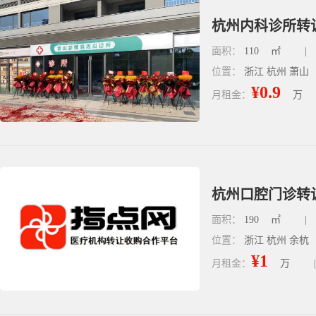
杭州内科诊所转让
面积：
110
㎡
|
位置：
浙江 杭州 萧山
¥0.9
月租金：
万
杭州口腔门诊转让
面积：
190
㎡
|
位置：
浙江 杭州 余杭
¥1
月租金：
万
|