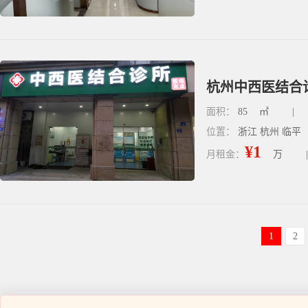
杭州中西医结合
面积：
85
㎡
|
位置：
浙江 杭州 临平
¥1
月租金：
万
|
1
2