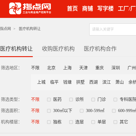
首页
商铺
写字楼
工厂/
指点网
>
医疗机构转让
医疗机构转让
收购医疗机构
医疗机构合作
筛选地区：
不限
北京
上海
天津
重庆
深圳
广州
上城
临平
钱塘
拱墅
西湖
滨江
萧山
余
筛选类型：
不限
医药
诊所
门诊
专科医
筛选面积：
不限
300㎡以下
300-599㎡
600-999
机构楼层：
不限
独栋
连层
单层
其它