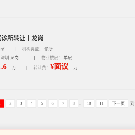
医诊所转让｜龙岗
㎡
|
机构类型：
诊所
 深圳 龙岗
|
物业楼层：
单层
1.6
¥面议
万
|
转让费：
万
1
2
3
4
5
6
7
8
...
10
11
下一页
到