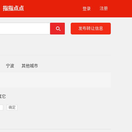
指指点点
注册
登录
发布转让信息
宁波
其他城市
其它
确定