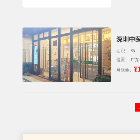
深圳中
面积：
85
位置：
广东
¥
月租金：