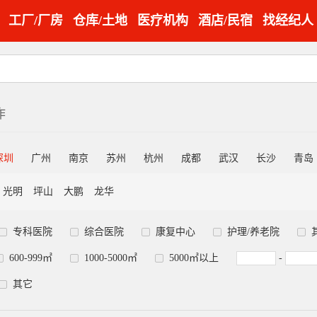
工厂/厂房
仓库/土地
医疗机构
酒店/民宿
找经纪人
作
深圳
广州
南京
苏州
杭州
成都
武汉
长沙
青岛
光明
坪山
大鹏
龙华
专科医院
综合医院
康复中心
护理/养老院
600-999㎡
1000-5000㎡
5000㎡以上
-
其它