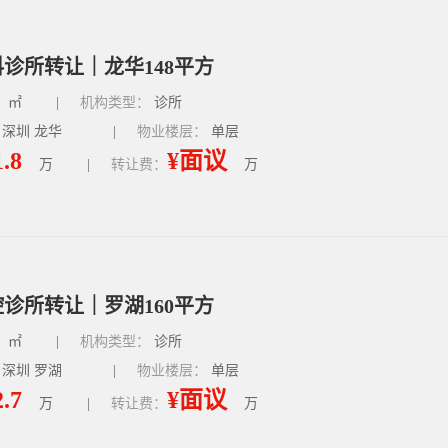
诊所转让｜龙华148平方
㎡
|
机构类型：
诊所
 深圳 龙华
|
物业楼层：
单层
1.8
¥面议
万
|
转让费：
万
诊所转让｜罗湖160平方
㎡
|
机构类型：
诊所
 深圳 罗湖
|
物业楼层：
单层
2.7
¥面议
万
|
转让费：
万