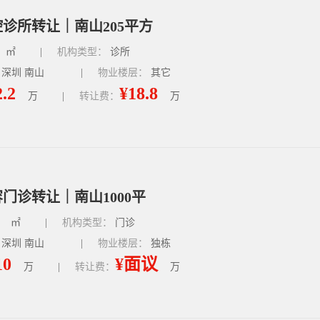
诊所转让｜南山205平方
㎡
|
机构类型：
诊所
 深圳 南山
|
物业楼层：
其它
2.2
¥18.8
万
|
转让费：
万
门诊转让｜南山1000平
㎡
|
机构类型：
门诊
 深圳 南山
|
物业楼层：
独栋
10
¥面议
万
|
转让费：
万