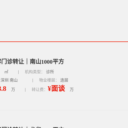
门诊转让｜南山1000平方
㎡
|
机构类型：
诊所
 深圳 南山
|
物业楼层：
连层
8.8
¥面谈
万
|
转让费：
万