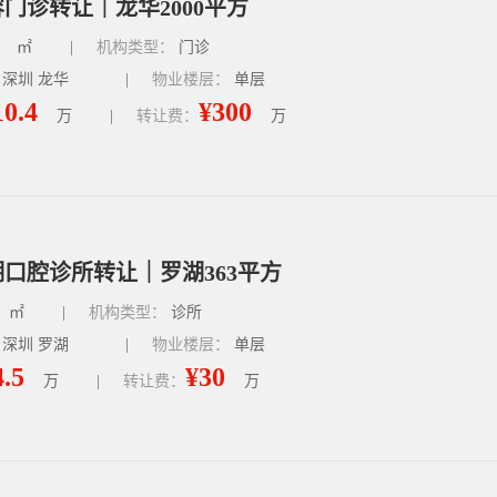
门诊转让｜龙华2000平方
㎡
|
机构类型：
门诊
 深圳 龙华
|
物业楼层：
单层
10.4
¥300
万
|
转让费：
万
口腔诊所转让｜罗湖363平方
㎡
|
机构类型：
诊所
 深圳 罗湖
|
物业楼层：
单层
4.5
¥30
万
|
转让费：
万