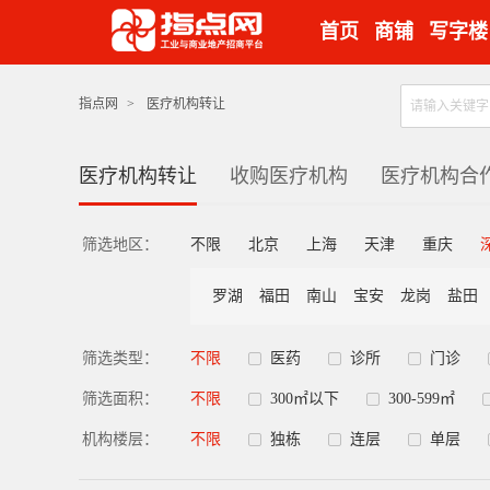
首页
商铺
写字楼
指点网
>
医疗机构转让
医疗机构转让
收购医疗机构
医疗机构合
筛选地区：
不限
北京
上海
天津
重庆
罗湖
福田
南山
宝安
龙岗
盐田
筛选类型：
不限
医药
诊所
门诊
筛选面积：
不限
300㎡以下
300-599㎡
机构楼层：
不限
独栋
连层
单层