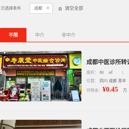
×
清空全部
已选择条件
成都
不限
中介
非中介
成都中医诊所转
面积：
80
㎡
|
位置：
四川 成都 青羊
¥0.45
月租金：
万