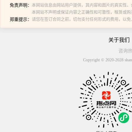
免责声明：
本网站信息由网站用户提供，其内容和图片的真实性、
本网站不声明或保证内容之正确性和可靠性，租赁或购
郑重提示：
请您在签订合同之前，切勿支付任何形式的费用，以免
关于我们
咨询热线
Copyright © 2020-2