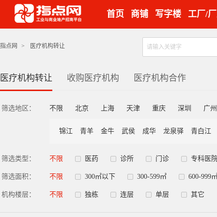
首页
商铺
写字楼
工厂/
指点网
>
医疗机构转让
医疗机构转让
收购医疗机构
医疗机构合作
筛选地区：
不限
北京
上海
天津
重庆
深圳
广州
锦江
青羊
金牛
武侯
成华
龙泉驿
青白江
筛选类型：
不限
医药
诊所
门诊
专科医
筛选面积：
不限
300㎡以下
300-599㎡
600-999
机构楼层：
不限
独栋
连层
单层
其它