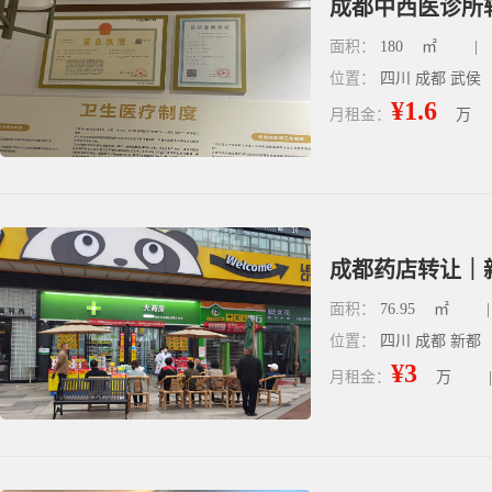
成都中西医诊所转
面积：
180
㎡
|
位置：
四川 成都 武侯
¥1.6
月租金：
万
成都药店转让｜新
面积：
76.95
㎡
|
位置：
四川 成都 新都
¥3
月租金：
万
|