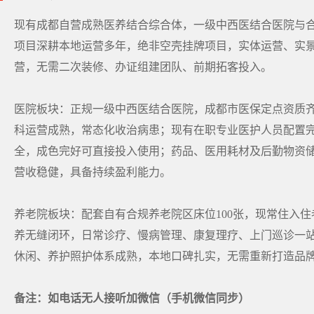
现有成都自营成熟医养结合综合体，一级中西医结合医院与
项目深耕本地运营多年，绝非空壳挂牌项目，实体运营、实
营，无需二次装修、办证组建团队、前期拓客投入。
医院板块：正规一级中西医结合医院，成都市医保定点资质齐
科运营成熟，常态化收治病患；现有在职专业医护人员配置
全，成色完好可直接投入使用；药品、医用耗材及后勤物资
营收稳健，具备持续盈利能力。
养老院板块：配套自有合规养老院区床位100张，现常住入
养无缝闭环，日常诊疗、慢病管理、康复理疗、上门巡诊一
休闲、养护照护体系成熟，本地口碑扎实，无需重新打造品
备注：如电话无人接听加微信（手机微信同步）