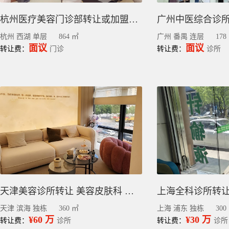
杭州医疗美容门诊部转让或加盟合作 ｜西湖863.8平
杭州 西湖 单层
864 ㎡
广州 番禺 连层
178
面议
面议
转让费：
门诊
转让费：
诊所
天津美容诊所转让 美容皮肤科 美容外科｜滨海360平方
上海全科诊所转让
天津 滨海 独栋
360 ㎡
上海 浦东 独栋
300
¥60 万
¥30 万
转让费：
诊所
转让费：
诊所